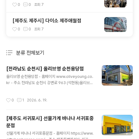
0
0
조회
7
[제주도 제주시] 다이소 제주애월점
0
0
조회
7
분류 전체보기
주요 글 목록
[전라남도 순천시] 올리브영 순천용당점
글 내용
올리브영 순천용당점 - 홈페이지 www.oliveyoung.co.
kr - 주소 전라남도 순천시 강변로 963 (석현동)올리브영
은 최신 K-뷰티 제품을 경험할 수 있는 헬스앤뷰티 전문 스
토어입니다. 스킨케어, 메이크업, 건강식품 등 다양하고 트
작성시간
0
1
2026. 6. 19.
렌디한 제품을 합리적인 가격에 판매하여, 외국인 관광객
들 사이에서 특히 인기가 높습니다. ※ 소개 정보 - 장서는
날 : 월-일요일 - 영업시간 : 10:00-22:00 - 판매품목 :
[제주도 서귀포시] 선물가게 바나나 서귀포중
향수/화장품 , 잡화 , 인삼/한약재/건강보조식품 , 식료품 -
문점
문의및안내 : 061-751-5058 - 주차시설 : 불가능 - 화장
글 내용
실설명 : 없음 - 신용카드가능정보 : 가능 ◎ 반려동물 동반
선물가게 바나나 서귀포중문점 - 홈페이지 https://www.
여행 정보◎ 주위 관광 정보⊙ 순천보리밥뷔페 - 주소 전라