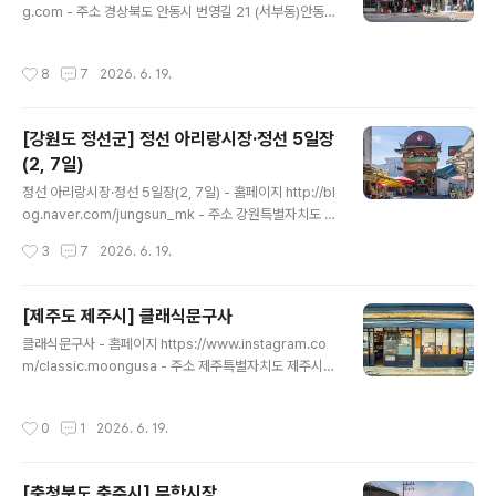
차장, 여성교육장 등 대형마트와 같은 편의시설을 갖춘, 국
g.com - 주소 경상북도 안동시 번영길 21 (서부동)안동의
내 몇 군데 없는 마트형 전통시장으로 새만금과 연계하여
대표적인 전통시장 중 한 곳이다. 안동 원도심 중심에 위치
문화관광을 가미하여 쾌적한 환경에서 젊은 고객과 가족단
하고 있으며 동서남북으로 구획이 나뉘어 있다. 구시장 내
작성시간
8
7
2026. 6. 19.
위 고객 및 관광객들이 많이 ..
에는 매콤한 맛과 달콤하면서도 간간한 맛이 일품인 안동
찜닭의 원조 맛을 볼 수 있는 안동찜닭골목이 위치하고 있
어 여행객들의 발걸음이 끊이지 않는다. 이 외에도 간고등
[강원도 정선군] 정선 아리랑시장·정선 5일장
어, 제철 과일 등 다양한 먹거리와 잡화를 구매할 수 있다.
(2, 7일)
※ 소개 정보 - 장서는날 : 2일 / 7일 - 영업시간 : 점포별 상
글 내용
이 - 쉬는날 : 점포별 상이 - 판매품목 : 안동포(안동삼베) /
정선 아리랑시장·정선 5일장(2, 7일) - 홈페이지 http://bl
농산물 / 잡화 등 - 문의및안내 : 054-858-9002 - 주차
og.naver.com/jungsun_mk - 주소 강원특별자치도 정
시설 : 가능 - 유모차대여정..
선군 정선읍 5일장길 40정선 5일장은 끝자리가 2일, 7일
작성시간
3
7
2026. 6. 19.
인 날에 열리는데 지역 주민은 물론 전국 각지에서 찾아온
여행자들로 가득 찬다. 하지만 그 출발은 복작복작한 시골
오일장이었다. 지역 주민이 산나물과 농산물, 생필품 거래
[제주도 제주시] 클래식문구사
가 주를 이뤘다. 정선의 석탄 산업이 번성하며 한창 붐비다
글 내용
클래식문구사 - 홈페이지 https://www.instagram.co
가 석탄 산업의 쇠퇴와 함께 한동안 침체기를 겪었다. 그러
m/classic.moongusa - 주소 제주특별자치도 제주시
다 지난 1999년 정선오일장 관광열차(현 정선아리랑열차
관덕로4길 1-2클래식문구사는 제주에 위치한 문구 편집
A-Train)와 함께 부활했다. 쌉싸래한 향이 입맛을 돋우는
숍이다. 어른들과 전문가를 위한 위한 문구류를 판매하고
곤드레밥, 쫄깃한 식감을 자랑하는 수수부꾸미, 후루룩 콧
작성시간
0
1
2026. 6. 19.
있다. 연필, 지우개, 공책 등 문구류 뿐만 아니라 감자칩, 민
등을 칠 정도로 소리 내며 먹어야 맛있는 콧등 치기 등 ..
트캔디, 치약 등 다양한 식재료들을 판매하는 작은 마켓도
운영하고 있다. 특유의 따뜻한 분위기가 어릴 적 문구점을
[충청북도 충주시] 무학시장