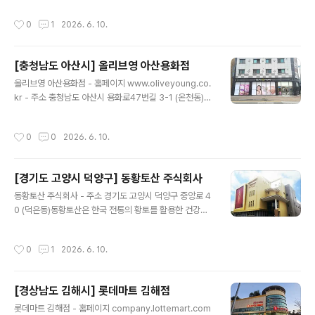
능 - 화장실설명 : 있음 - 신용카드가능정보 : 가능 ◎ 반려
어입니다. 스킨케어, 메이크업, 건강식품 등 다양하고 트렌
동물 동반 여행 정보◎ 주위 관광 정보⊙ 온석커피 - 주소
작성시간
0
1
2026. 6. 10.
디한 제품을 합리적인 가격에 판매하여, 외국인 관광객들
충청남도 서산시 온석2길 33-13..
사이에서 특히 인기가 높습니다. ※ 소개 정보 - 장서는날 :
월-일요일 - 영업시간 : 10:00-22:00 - 판매품목 : 향수/
[충청남도 아산시] 올리브영 아산용화점
화장품 , 잡화 , 인삼/한약재/건강보조식품 , 식료품 - 문의
글 내용
및안내 : 041-534-5260 - 주차시설 : 가능 - 화장실설
올리브영 아산용화점 - 홈페이지 www.oliveyoung.co.
명 : 있음 - 신용카드가능정보 : 가능 ◎ 반려동물 동반 여
kr - 주소 충청남도 아산시 용화로47번길 3-1 (온천동)올
행 정보◎ 주위 관광 정보⊙ 이내카페 - 주소 충청남도 아
리브영은 최신 K-뷰티 제품을 경험할 수 있는 헬스앤뷰티
산시 배방읍 배방로13번길 19-6이..
전문 스토어입니다. 스킨케어, 메이크업, 건강식품 등 다양
작성시간
0
0
2026. 6. 10.
하고 트렌디한 제품을 합리적인 가격에 판매하여, 외국인
관광객들 사이에서 특히 인기가 높습니다. ※ 소개 정보 -
장서는날 : 월-일요일 - 영업시간 : 10:00-22:00 - 판매
[경기도 고양시 덕양구] 동황토산 주식회사
품목 : 향수/화장품 , 잡화 , 인삼/한약재/건강보조식품 , 식
글 내용
료품 - 문의및안내 : 041-531-4272 - 주차시설 : 불가능
동황토산 주식회사 - 주소 경기도 고양시 덕양구 중앙로 4
- 화장실설명 : 없음 - 신용카드가능정보 : 가능 ◎ 반려동
0 (덕은동)동황토산은 한국 전통의 황토를 활용한 건강하
물 동반 여행 정보◎ 주위 관광 정보⊙ 재벌짬뽕 - 홈페이
고 친환경적인 제품을 선보이는 웰빙 브랜드입니다. 황토
지 https://www.inst..
의 유익한 성분을 담은 생활용품과 식품을 통해 고객의 건
작성시간
0
1
2026. 6. 10.
강한 라이프스타일을 지원합니다. ※ 소개 정보 - 장서는날
: 월-일요일 - 영업시간 : 08:00-16:00 - 판매품목 : 인
삼/한약재/건강보조식품 - 문의및안내 : 02-338-8898
[경상남도 김해시] 롯데마트 김해점
- 주차시설 : 가능 - 화장실설명 : 있음 - 신용카드가능정보
글 내용
: 가능 ◎ 반려동물 동반 여행 정보◎ 주위 관광 정보⊙ 물
롯데마트 김해점 - 홈페이지 company.lottemart.com