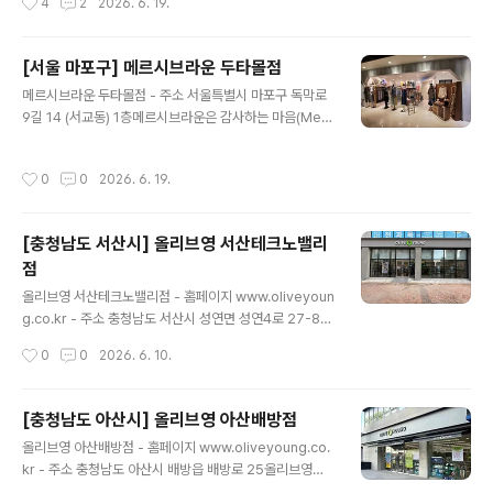
4
2
2026. 6. 19.
-..
자리해 지역 주민들이 오랫동안 이용해 온 생활시장이다.
시장 내부에는 다양한 음식점이 형성되어 있으며, 특히 돼
지곱창 전문점들이 모여 있는 곱창골목이 유명하다. 곱창
[서울 마포구] 메르시브라운 두타몰점
골목은 방송을 통해 소개되며 많은 방문객의 발길이 이어
글 내용
지고 있으며, 제일시장을 대표하는 먹거리 명소로 자리 잡
메르시브라운 두타몰점 - 주소 서울특별시 마포구 독막로
고 있다. ※ 소개 정보 - 영업시간 : 점포별로 상이함 - 쉬는
9길 14 (서교동) 1층메르시브라운은 감사하는 마음(Merc
날 : 점포별로 상이함 - 판매품목 : 곡물 / 과일 / 채소 / 수산
i)과 따뜻한 대지의 색(Brown)을 담아낸 내추럴 여성복 브
물 등 - 문의및안내 : 인천종합관광안내소 032-832-30
랜드입니다. 부드러운 소재와 정제된 실루엣의 의류를 통
작성시간
0
0
2026. 6. 19.
31 - 주차시설..
해 매일매일 입어도 질리지 않는 편안하고 지적인 스타일
을 선사합니다. ※ 소개 정보 - 장서는날 : 월-일요일 - 영업
시간 : 10:00~24:00 - 쉬는날 : 명절 - 판매품목 : 의류 -
[충청남도 서산시] 올리브영 서산테크노밸리
문의및안내 : 02-6014-1123 - 주차시설 : 가능 - 화장실
점
설명 : 있음 - 신용카드가능정보 : 가능 ◎ 반려동물 동반
글 내용
여행 정보◎ 주위 관광 정보⊙ 비하인드(B-hind) - 주소
올리브영 서산테크노밸리점 - 홈페이지 www.oliveyoun
서울특별시 마포구 어울마당로5길 18 1층카페 B - hind
g.co.kr - 주소 충청남도 서산시 성연면 성연4로 27-8올
는 대로 한복판이 아닌 대로 뒤편..
리브영은 최신 K-뷰티 제품을 경험할 수 있는 헬스앤뷰티
작성시간
0
0
2026. 6. 10.
전문 스토어입니다. 스킨케어, 메이크업, 건강식품 등 다양
하고 트렌디한 제품을 합리적인 가격에 판매하여, 외국인
관광객들 사이에서 특히 인기가 높습니다. ※ 소개 정보 -
[충청남도 아산시] 올리브영 아산배방점
장서는날 : 월-일요일 - 영업시간 : 10:00-22:00 - 판매
글 내용
올리브영 아산배방점 - 홈페이지 www.oliveyoung.co.
품목 : 향수/화장품 , 잡화 , 인삼/한약재/건강보조식품 , 식
kr - 주소 충청남도 아산시 배방읍 배방로 25올리브영은
료품 - 문의및안내 : 041-663-5659 - 주차시설 : 불가
최신 K-뷰티 제품을 경험할 수 있는 헬스앤뷰티 전문 스토