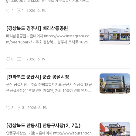
giftshopbanana.com/ - 주소 제주특별자치도 서귀포
남도 순천시 중앙로 305건강한..
시 일주서로 875선물가게 바나나는 서귀포 중문 관광단지
작성시간
4
1
2026. 6. 19.
인근에 있어 관광하면서 좋으며 다양한 기념품과 선물을
구메 할 수 있다. 제주의 특징을 담은 여러 소품뿐만 아니라
자체 제작 소품부터 기념품들까지 다양하게 준비되어 있
[경상북도 경주시] 배리삼릉공원
다. 또한 제주에서만 맛볼 수 있는 우도 땅콩샌드, 감귤초콜
글 내용
배리삼릉공원 - 홈페이지 https://www.instagram.co
릿, 우유 샌드 등 맛있는 간식들과 제주 바다와 자연을 담은
m/baeri3park/ - 주소 경상북도 경주시 포석로 1095
액세서리도 구매할 수 있어 제주를 방문하는 관광객들에게
(황남동)대릉원 돌담길을 따라 황리단길 골목으로 들어서
인기 있는 소품샵이다. ※ 소개 정보 - 영업시간 : 10:30~2
면 초록빛 삼연릉 로고가 눈길을 끄는 경주 로컬 감성 소품
1:30 - 쉬는날 : 연중무휴 - 판매품목 : 인형 / 키링 / 모자 /
작성시간
0
1
2026. 6. 19.
숍이 나타난다. 배리삼릉공원은 모든 이들의 생애 주기에
잡화 / 기념품 등 - 문의및안내 : 05..
누구나 한 번은 경주가 묻어있다는 따뜻한 문구를 내세우
며, 경주에서 활동하는 로컬 작가와 디자이너들이 만든 창
[전라북도 군산시] 군산 공설시장
작품을 소개하는 열린 소통 공간이다. 첨성대·대릉원 사계
글 내용
를 담은 감성 사진 엽서, 동궁과 월지·월정교 야경을 일러스
군산 공설시장 - 주소 전북특별자치도 군산시 신금길 18군
트로 담은 로컬 블렌딩 티백, 신라 토용의 소박한 표정을 살
산공설시장은 1918년에 개설된, 거의 100여 년의 역사를
린 책갈피와 문구류, 신라의 미소·천마도·다보탑 등 문화유
갖고 있는 군산의 대표적인 전통시장이다. 군산에서 제일
산을 위트 있게 재해석한 미니어처 마그넷까지 경주를 주
큰 시장으로, 없는 것이 없을 정도로 각종 품목이 다양하게
작성시간
3
3
2026. 6. 19.
제로 한 다채로운 ..
선 보이고 있으며 오랫동안 전통시장으로서의 자리를 굳
혀, 군산을 찾는 사람들이 한 번은 꼭 들러보고 가는 곳이기
도 하다. 2012년 3월 군산 공설시장의 활성화를 위해 재
[경상북도 안동시] 안동구시장(2, 7일)
건축을 하고 새롭게 고객들을 맞이하고 있다. 전통시장 내
글 내용
에 냉, 난방 시설과 무빙워크, 엘리베이터, 유아놀이방, 주
안동구시장(2, 7일) - 홈페이지 http://www.tourandon