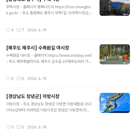
방문했던 향수를 일으킨다. 정갈하지만 감각 있게 진열된
글 내용
소품들을 다양하게 구매할 수 있다. ※ 소개 정보 - 영업시
무학시장 - 홈페이지 충북나드리 https://tour.chungbu
간 : 10:30~19:00 - 쉬는날 : ※ 비정기 휴무이므로 방문
k.go.kr - 주소 충청북도 충주시 무학1길 15무학시장은
전 확인 요망 - 판매품목 : 연필 / 마스킹 테이프 / 노트 / 빈
충청북도 충주시 문화동과 봉방동 일원에 있는 상가건물형
티지용품 등 - 문의및안내 : 0507..
재래시장으로 1970년대 초반 무허가 노점상이 활성화되
작성시간
4
7
2026. 6. 19.
자 충주시는 노점 상인들의 생존권을 보장하기 위해 1978
년 현재의 충주무학시장 터에 점포를 열고 영업을 개시하
도록 허가한 데서 시작하였다. 충주공설시장과 충주천[忠
[제주도 제주시] 수목원길 야시장
州川]을 사이에 두고 형성된 충주무학시장은 충주자유시
글 내용
장과 충주공설시장의 팽창에 의해 자연스럽게 시장으로서
수목원길 야시장 - 홈페이지 https://www.visitjeju.net/
의 기능을 갖춰가면서 현재에 이르렀다. 주로 의류와 채소,
- 주소 제주특별자치도 제주시 은수길 69제주도에서 가장
생선, 과일 등 식품류와 먹을거리를 맛볼 수 있다. 전통시장
오래되고 규모가 큰 소나무군락지에 복합테마파크 형태의
살리기 방안으로 건물 사이에 지붕을 씌우는 편의시설을
관광지로 조성된 야시장이다. 약 4,000평의 규모로 소나
작성시간
0
0
2026. 6. 19.
확충하고 주차장을 80대 규모로..
무 숲 안에 조성된 자연 그대로의 형태를 갖춘 야시장이다.
가족, 연인, 친구와 함께 방문하기 좋은 공간으로, 제주 밤
문화를 경험할 수 있는 복합 야간 관광지로 자리하고 있다.
[경상남도 창녕군] 이방시장
※ 소개 정보 - 영업시간 : [9월~5월]- 18:00~22:00[6
글 내용
월~8월]- 18:00~23:00 - 쉬는날 : 연중무휴 - 판매품목
이방시장 - 주소 경상남도 창녕군 이방면 이방대합로 353
: 핸드메이드 제품 / 푸드트럭 / 게임 체험 등 - 문의및안내 :
1956년부터 이어져온 이방시장은 창녕군 이방면에 위치
수목원테마파크 064-742-3700 - 주차시설 : 가능요금
한 5일장으로 보통 이방장으로 불린다. 평상시에는 주차장
(무료) - 화..
으로 사용되다가 장날이면 이방시장으로 변한다. 시장 규
작성시간
0
0
2026. 6. 19.
모는 크지 않지만, 다양한 채소와 과일, 의류와 먹거리들이
있고, 해산물을 판매하는 어물전도 있다. 또, 수구레 원조