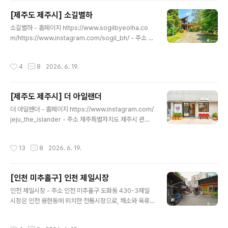
국밥집이 있어 수구레 국밥을 먹기 위해 이방시장을 찾는
[제주도 제주시] 소길별하
관광객들도 많다. 특산품으로 마늘, 양파, 단감, 배가 유명
글 내용
하고, 향토 음식으로 수구레 국밥, 한우고기, 메기매운탕,
소길별하 - 홈페이지 https://www.sogilbyeolha.co
잉어찜, 붕어찜 등을 즐길 수 있다. 가까운 곳에 우포늪이
m/https://www.instagram.com/sogil_bh/ - 주소 제
있어 여행 중 둘러봐도 좋은 시장이다. ※ 소개 정보 - 장서
주특별자치도 제주시 애월읍 소길남길 34-37JTBC 을
는날 : 4일 / 9일 / 14일 / 19일 / 24일 / 29일 - 영업시
통해 공개된 이상순·이효리 부부의 신혼집이 아직 잘 알려
작성시간
4
8
2026. 6. 19.
간..
지지 않은 지역 브랜드와 친환경 제품 등 다양한 상품을 판
매하는 제주 로컬 브랜드 스토어 ‘소길별하’로 탈바꿈하였
다. 방송에서 소개되었던 벽난로, 식탁 등의 공간이 곳곳에
[제주도 제주시] 더 아일랜더
그대로 존재하고 있으며 거실, 침실, 주방, 샤워실 등의 공
글 내용
간은 상품 전시 공간으로 꾸며졌다. 친환경 생활용품부터
더 아일랜더 - 홈페이지 https://www.instagram.com/
핸드메이드 가방, 그릇, 디퓨저까지 종류도 다양하다. ※ 소
jeju_the_islander - 주소 제주특별자치도 제주시 관덕
개 정보 - 영업시간 : 12:00~17:00 - 쉬는날 : ※ 매달 변
로4길 72013년 제주의 원도심에서 시작한 더 아일랜더는
동되므로 자세한 휴무일은 공식 ..
제주 기념품을 중심으로 다양한 상품을 선보이는 감각적인
작성시간
13
8
2026. 6. 19.
셀렉샵이다. 제주 기념품뿐 아니라 국내외의 트렌디한 디
자인 소품까지 함께 구매할 수 있으며, 아기자기한 소품들
이 어우러져 구경하는 재미를 더한다. 총 2개 층으로 운영
[인천 미추홀구] 인천 제일시장
되는 매장의 1층에서는 제주 아트상품과 사진엽서, 간식 등
글 내용
지역의 특색을 가득 담은 다채로운 로컬 상품을 판매하고
인천 제일시장 - 주소 인천 미추홀구 도화동 430-3제일
있다. 이어지는 2층 공간에서는 더 아일랜더에서 직접 제
시장은 인천 용현동에 위치한 전통시장으로, 채소와 육류
작한 감성적인 모자와 티셔츠를 비롯해 디자인 문구류, 안
를 비롯한 각종 식재료와 생활용품, 먹거리 등을 판매하고
경 등의 차별화된 패션 소품을 만나볼 수 있다. ※ 소개 정보
있다. 경인국도와 인하대학교 방면 도로가 만나는 지점에
작성시간