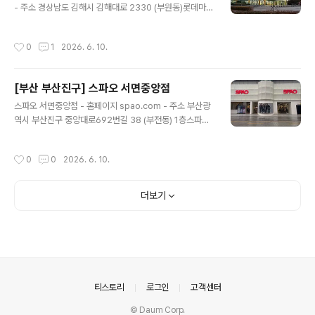
레방아메기전문점 - 주소 경기도 고양시 덕양구 덕은로 2
- 주소 경상남도 김해시 김해대로 2330 (부원동)롯데마트
5 (덕은동)물레방아메기전문점은 서울 마포구 상암동 근접
는 신선식품과 생활용품, 패션 등 다양한 상품을 합리적인
한 덕양구 덕은동에 있는 메기매운탕 전문점이다. 2층 단
가격에 제공하는 한국의 대형마트입니다. 깨끗하고 쾌적한
작성시간
0
1
2026. 6. 10.
독건물..
매장 환경과 친절한 서비스, 다양한 할인 혜택으로 한국형
쇼핑의 매력을 외국인 관광객에게도 전달합니다. ※ 소개
정보 - 장서는날 : 월-일요일 - 영업시간 : 10:00-23:00
[부산 부산진구] 스파오 서면중앙점
- 쉬는날 : 2,4주 일요일 - 판매품목 : 복합쇼핑몰(백화점,
글 내용
마트, 편의점, 아울렛 등) - 문의및안내 : 055-632-250
스파오 서면중앙점 - 홈페이지 spao.com - 주소 부산광
0 - 주차시설 : 가능 - 화장실설명 : 있음 - 신용카드가능정
역시 부산진구 중앙대로692번길 38 (부전동) 1층스파오
보 : 가능 ◎ 반려동물 동반 여행 정보◎ 주위 관광 정보⊙
는 트렌디한 디자인과 합리적인 가격을 자랑하는 대한민국
모단아트(모단공예협동조합) -..
SPA 브랜드입니다. 빠르게 변화하는 패션 트렌드를 반영
작성시간
0
0
2026. 6. 10.
해 남녀노소 누구나 즐길 수 있는 실용적이고 스타일리시
한 의류를 선보입니다. ※ 소개 정보 - 장서는날 : 월-일요일
- 영업시간 : 10:30-22:00 - 판매품목 : 의류 - 문의및안
더보기
내 : 051-902-0012 - 주차시설 : 불가능 - 화장실설명 :
있음 - 신용카드가능정보 : 가능 ◎ 반려동물 동반 여행 정
보◎ 주위 관광 정보⊙ 솥이랑 서면점 - 홈페이지 https://
boodlefighter.co.kr/?utm_source=naver&utm_
medium=smart..
의안내
티스토리
로그인
고객센터
© Daum Corp.