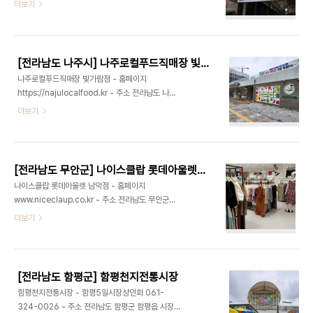
도 목포시 자유로 122목포 자유시장은 상인들이 직
더보기
물과 순천만 일대에서 수확한 순천 소금, 꼬막, 고들
접 적금운동을 벌여 세운 상인들의 시장이다. 맛 좋은
빼기 등 신선한 식재료를 구매할 수 있다. ※ 소개 정
먹을거리와 질 좋은 상품 때문에 목포뿐만 아니라 인
보 - 영업시간 : 09:00~21:00 - 쉬는날 : 설·추석
근 지역의 고객들도 방문하여 매출이 높은 시장으로
당일 및 익일 / 노동절※ ..
도 유명하다. “친절히 모시겠습니다”라는 문구와 함
[전라남도 나주시] 나주로컬푸드직매장 빛가람점
께 점포 이름이 적힌 명찰을 착용하여 고객감동을 위
나주로컬푸드직매장 빛가람점 - 홈페이지
해 노력하고, 100% 교환·환불제도를 도입하여 고객
https://najulocalfood.kr - 주소 전라남도 나주
만족을 높이고 있다. 또한 상인들의 결속력이 끈끈하
시 문화로 153 (빛가람동)나주로컬푸드직매장은 나
더보기
여 자율적인 교육을 진행하고 있다. ※ 소개 정보 - 영
주시 출연재단(나주시농업농촌융복합산업진흥재단)
업시간 : 07:00~22:00 - 쉬는날 : 매달 첫째, 셋째
에서 운영하는 곳으로, 나주 지역에서 생산된 농산물
주 일요일 - 판매품목 : 농·수산물 / 건어물 / 의류 등
과 가공품을 지역 내에서 소비하는 것을 원칙으로 한
- 문의및안내 : 061-245-..
다. 나주 농업인이 직접 생산한 농산물을 중간 유통
[전라남도 무안군] 나이스클랍 롯데아울렛 남악점
과정 없이 직매장을 통해 공급함으로써 신선도를 유
나이스클랍 롯데아울렛 남악점 - 홈페이지
지하고 시에서 인증하는 나주로컬푸드 인증제를 통
www.niceclaup.co.kr - 주소 전라남도 무안군
해 안전성을 확보하고 있다. 생산자 실명제와 철저한
삼향읍 남악로162번길 80 1층나이스클랍은 도시적
더보기
품질·안전 관리로 소비자 신뢰를 높이고, 안정적인 판
인 미니멀리즘에 엣지 있는 감성을 더한 여성 컨템포
로 제공을 통해 농가 소득 증대와 지역경제 선순환을
러리 브랜드입니다. 군더더기 없는 실루엣과 감각적
실현하는 것을 목표로 하고 있다. ※ 소개 정보 - 영업
인 디테일을 통해 현대 여성의 지적이고 자신감 넘치
시간 : 09:00~20:30 - 쉬는날 : 명절 ..
는 스타일을 대변합니다. ※ 소개 정보 - 장서는날 :
[전라남도 함평군] 함평천지전통시장
월-일요일 - 영업시간 : 10:30-21:00 - 쉬는날 :
함평천지전통시장 - 함평5일시장상인회 061-
명절, 월 1회 - 판매품목 : 의류 - 문의및안내 : 061-
324-0026 - 주소 전라남도 함평군 함평읍 시장길
801-2125 - 주차시설 : 가능 - 화장실설명 : 있음