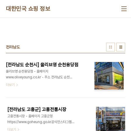
본문 바로가기
대한민국 쇼핑 정보
전라남도
[전라남도 순천시] 올리브영 순천용당점
올리브영 순천용당점 - 홈페이지
www.oliveyoung.co.kr - 주소 전라남도 순천시
강변로 963 (석현동)올리브영은 최신 K-뷰티 제품
더보기
을 경험할 수 있는 헬스앤뷰티 전문 스토어입니다. 스
킨케어, 메이크업, 건강식품 등 다양하고 트렌디한 제
품을 합리적인 가격에 판매하여, 외국인 관광객들 사
이에서 특히 인기가 높습니다. ※ 소개 정보 - 장서는
[전라남도 고흥군] 고흥전통시장
날 : 월-일요일 - 영업시간 : 10:00-22:00 - 판매
고흥전통시장 - 홈페이지 고흥군청
품목 : 향수/화장품 , 잡화 , 인삼/한약재/건강보조식
https://www.goheung.go.kr공식인스타그램
품 , 식료품 - 문의및안내 : 061-751-5058 - 주
https://www.instagram.com/goheung_sijang
더보기
차시설 : 불가능 - 화장실설명 : 없음 - 신용카드가능