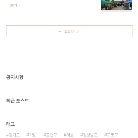
49함평천지전통시장은 예로부터 유명한 장터이다.
더보기
- 신용카드가능정보 : 가능 ◎ 반려동물 동반 여행
함평 큰 소장이라고도 부르는데, 이것은 함평의 우시
정보◎ 주위 관광 정보⊙ 남도소리울림터 - 홈페이
장이 크기 때문에 붙여진 별명이다. 그만큼 함평 소시
지 http://namdosori.or.kr/ - 주소 전라남도 무..
장은 소의 거래가 많다. 그래서 함평 큰 소장이 전남
의 소값을 좌우한다는 말까지 있을 정도이다. 예전의
목록 더보기
함평의 장터는 인근의 여러 고을에서 몰려온 장꾼, 거
간꾼, 구경꾼 등으로 성시를 이루었던 장터였다. 그러
나 지금은 우시장을 비롯해서 몇 가지를 제외하곤 예
전의 상품들은 현대화의 물결에 밀려나고 대부분 개
량된 상품이 주종을 이루고 옛날의 모습은 사라졌다.
※ 소개 정보 - 영업시간 : 08:00~22:00 - 쉬는날
: ※ 점포 별로 상이함 - 판매품목 ..
공지사항
최근 포스트
태그
경기도
7일)
금천구
서울
경상남도
구로구