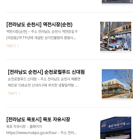
- 주소 전라남도 고흥군 고흥읍 시장천변길 29-16
정보 : 가능 ◎ 반려동물 동반 여행 정보◎ 주위 관광
고흥전통시장은 고흥읍 중심에 위치하여 장날마다
정보⊙ 순천보리밥뷔페 - 주소 전라남도 순천시 중앙
상인과 군민들로 붐비는 곳이다. 새벽부터 오후까지
로 305건강한..
운영되는 이곳에서는 식품과 의류가 주로 유통되며,
[전라남도 순천시] 역전시장(순천)
장소가 협소한 우시장은 외곽으로 확장 이전하여 운
역전시장(순천) - 주소 전라남도 순천시 역전장길 9
영 중이다.이곳은 간척지 쌀, 마늘, 유자, 석류 등 지
(덕암동)1979년에 개설된 상가건물형의 중형시장
역 특산물과 청정해역에서 나온 싱싱한 제철 해산물
으로 다채로운 볼거리가 풍성한 재래시장이다. 순천
더보기
이 풍부하다. 특히 다양한 먹거리 중에서도 숯불 생선
시내의 재래시장은 웃장과 아랫장을 비롯해 상설시
구이가 유명하여 많은 이들의 발길이 이어진다. ※ 소
장인 역전시장과 중앙시장이 있다. 웃장, 아랫장은 문
개 정보 - 규모 : 점포수 111 - 영업시간 : 점포별 상
화 관광형 시장으로 관광객들에게 많이 알려져 있다
이 - 쉬는날 : 점포별 상..
면 역전시장은 순천시민들이 일상으로 찾는 생활밀
[전라남도 순천시] 순천로컬푸드 신대점
착형 전통시장이다. 또한 이른 새벽부터 인근 여수와
순천로컬푸드 신대점 - 주소 전라남도 순천시 해룡면
광양 등지의 음식점에서 이곳의 식자재를 사러 올 만
매안로 138순천 신대지구에 위치한 생활밀착형 로
큼 싱싱하고 품질이 좋고 거래량이 많아 일정한 품질
컬푸드 직매장인 순천로컬푸드 신대점은 도심과 가
더보기
유지가 가능한 것이 장점이다. 매일 이른 새벽부터 개
까이에서 순천 농가의 제철 농산물을 만날 수 있는 곳
장하는 역전시장의 수산 골목에는 인근 여수와 고흥
이다. 순천 농가가 아침에 직접 수확한 신선채소와 과
등지에서 가져온 각종 해산물을 사고파는 매장이 즐
일, 순천산 원재료로 만든 건강 가공식품을 한곳에 담
비하고 낙지, 주꾸미, 전복, 소라, 꼬막, 새조개, 새우
은 로컬푸드 직매장으로 유기농 무농약 등 친환경 농
등 ..
[전라남도 목포시] 목포 자유시장
산물 뿐만 아니라, 순천 로컬푸드가 직접 잔류농약 검
목포 자유시장 - 홈페이지
사를 진행한 안전한 농산물을 취급한다. 순천 대표 특
https://www.mokpo.go.kr/tour - 주소 전라남
산품인 낙안 배, 별량 미나리, 승주 곶감 등 제철 농산