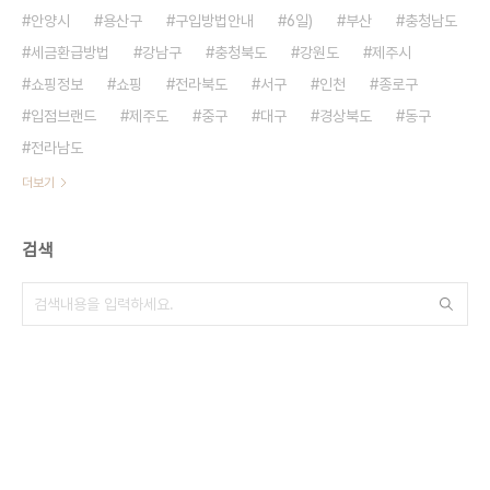
안양시
용산구
구입방법안내
6일)
부산
충청남도
세금환급방법
강남구
충청북도
강원도
제주시
쇼핑정보
쇼핑
전라북도
서구
인천
종로구
입점브랜드
제주도
중구
대구
경상북도
동구
전라남도
더보기
검색