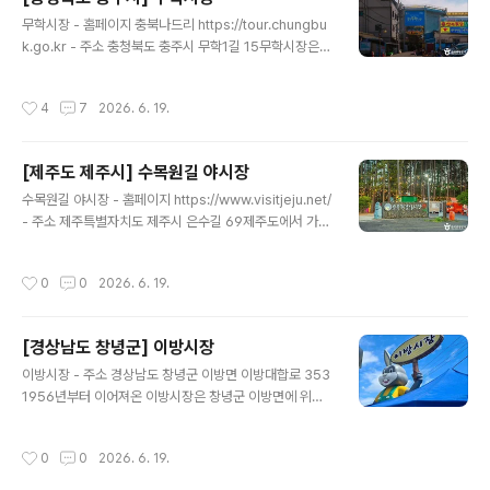
방문했던 향수를 일으킨다. 정갈하지만 감각 있게 진열된
글 내용
소품들을 다양하게 구매할 수 있다. ※ 소개 정보 - 영업시
무학시장 - 홈페이지 충북나드리 https://tour.chungbu
간 : 10:30~19:00 - 쉬는날 : ※ 비정기 휴무이므로 방문
k.go.kr - 주소 충청북도 충주시 무학1길 15무학시장은
전 확인 요망 - 판매품목 : 연필 / 마스킹 테이프 / 노트 / 빈
충청북도 충주시 문화동과 봉방동 일원에 있는 상가건물형
티지용품 등 - 문의및안내 : 0507..
재래시장으로 1970년대 초반 무허가 노점상이 활성화되
작성시간
4
7
2026. 6. 19.
자 충주시는 노점 상인들의 생존권을 보장하기 위해 1978
년 현재의 충주무학시장 터에 점포를 열고 영업을 개시하
도록 허가한 데서 시작하였다. 충주공설시장과 충주천[忠
[제주도 제주시] 수목원길 야시장
州川]을 사이에 두고 형성된 충주무학시장은 충주자유시
글 내용
장과 충주공설시장의 팽창에 의해 자연스럽게 시장으로서
수목원길 야시장 - 홈페이지 https://www.visitjeju.net/
의 기능을 갖춰가면서 현재에 이르렀다. 주로 의류와 채소,
- 주소 제주특별자치도 제주시 은수길 69제주도에서 가장
생선, 과일 등 식품류와 먹을거리를 맛볼 수 있다. 전통시장
오래되고 규모가 큰 소나무군락지에 복합테마파크 형태의
살리기 방안으로 건물 사이에 지붕을 씌우는 편의시설을
관광지로 조성된 야시장이다. 약 4,000평의 규모로 소나
작성시간
0
0
2026. 6. 19.
확충하고 주차장을 80대 규모로..
무 숲 안에 조성된 자연 그대로의 형태를 갖춘 야시장이다.
가족, 연인, 친구와 함께 방문하기 좋은 공간으로, 제주 밤
문화를 경험할 수 있는 복합 야간 관광지로 자리하고 있다.
[경상남도 창녕군] 이방시장
※ 소개 정보 - 영업시간 : [9월~5월]- 18:00~22:00[6
글 내용
월~8월]- 18:00~23:00 - 쉬는날 : 연중무휴 - 판매품목
이방시장 - 주소 경상남도 창녕군 이방면 이방대합로 353
: 핸드메이드 제품 / 푸드트럭 / 게임 체험 등 - 문의및안내 :
1956년부터 이어져온 이방시장은 창녕군 이방면에 위치
수목원테마파크 064-742-3700 - 주차시설 : 가능요금
한 5일장으로 보통 이방장으로 불린다. 평상시에는 주차장
(무료) - 화..
으로 사용되다가 장날이면 이방시장으로 변한다. 시장 규
작성시간
0
0
2026. 6. 19.
모는 크지 않지만, 다양한 채소와 과일, 의류와 먹거리들이
있고, 해산물을 판매하는 어물전도 있다. 또, 수구레 원조