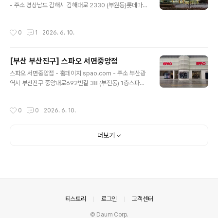
레방아메기전문점 - 주소 경기도 고양시 덕양구 덕은로 2
- 주소 경상남도 김해시 김해대로 2330 (부원동)롯데마트
5 (덕은동)물레방아메기전문점은 서울 마포구 상암동 근접
는 신선식품과 생활용품, 패션 등 다양한 상품을 합리적인
한 덕양구 덕은동에 있는 메기매운탕 전문점이다. 2층 단
가격에 제공하는 한국의 대형마트입니다. 깨끗하고 쾌적한
작성시간
0
1
2026. 6. 10.
독건물..
매장 환경과 친절한 서비스, 다양한 할인 혜택으로 한국형
쇼핑의 매력을 외국인 관광객에게도 전달합니다. ※ 소개
정보 - 장서는날 : 월-일요일 - 영업시간 : 10:00-23:00
[부산 부산진구] 스파오 서면중앙점
- 쉬는날 : 2,4주 일요일 - 판매품목 : 복합쇼핑몰(백화점,
글 내용
마트, 편의점, 아울렛 등) - 문의및안내 : 055-632-250
스파오 서면중앙점 - 홈페이지 spao.com - 주소 부산광
0 - 주차시설 : 가능 - 화장실설명 : 있음 - 신용카드가능정
역시 부산진구 중앙대로692번길 38 (부전동) 1층스파오
보 : 가능 ◎ 반려동물 동반 여행 정보◎ 주위 관광 정보⊙
는 트렌디한 디자인과 합리적인 가격을 자랑하는 대한민국
모단아트(모단공예협동조합) -..
SPA 브랜드입니다. 빠르게 변화하는 패션 트렌드를 반영
작성시간
0
0
2026. 6. 10.
해 남녀노소 누구나 즐길 수 있는 실용적이고 스타일리시
한 의류를 선보입니다. ※ 소개 정보 - 장서는날 : 월-일요일
- 영업시간 : 10:30-22:00 - 판매품목 : 의류 - 문의및안
더보기
내 : 051-902-0012 - 주차시설 : 불가능 - 화장실설명 :
있음 - 신용카드가능정보 : 가능 ◎ 반려동물 동반 여행 정
보◎ 주위 관광 정보⊙ 솥이랑 서면점 - 홈페이지 https://
boodlefighter.co.kr/?utm_source=naver&utm_
medium=smart..
의안내
티스토리
로그인
고객센터
© Daum Corp.