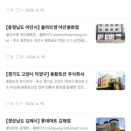
능 - 화장실설명 : 있음 - 신용카드가능정보 : 가능 ◎ 반려
어입니다. 스킨케어, 메이크업, 건강식품 등 다양하고 트렌
동물 동반 여행 정보◎ 주위 관광 정보⊙ 온석커피 - 주소
작성시간
0
1
2026. 6. 10.
디한 제품을 합리적인 가격에 판매하여, 외국인 관광객들
충청남도 서산시 온석2길 33-13..
사이에서 특히 인기가 높습니다. ※ 소개 정보 - 장서는날 :
월-일요일 - 영업시간 : 10:00-22:00 - 판매품목 : 향수/
[충청남도 아산시] 올리브영 아산용화점
화장품 , 잡화 , 인삼/한약재/건강보조식품 , 식료품 - 문의
글 내용
및안내 : 041-534-5260 - 주차시설 : 가능 - 화장실설
올리브영 아산용화점 - 홈페이지 www.oliveyoung.co.
명 : 있음 - 신용카드가능정보 : 가능 ◎ 반려동물 동반 여
kr - 주소 충청남도 아산시 용화로47번길 3-1 (온천동)올
행 정보◎ 주위 관광 정보⊙ 이내카페 - 주소 충청남도 아
리브영은 최신 K-뷰티 제품을 경험할 수 있는 헬스앤뷰티
산시 배방읍 배방로13번길 19-6이..
전문 스토어입니다. 스킨케어, 메이크업, 건강식품 등 다양
작성시간
0
0
2026. 6. 10.
하고 트렌디한 제품을 합리적인 가격에 판매하여, 외국인
관광객들 사이에서 특히 인기가 높습니다. ※ 소개 정보 -
장서는날 : 월-일요일 - 영업시간 : 10:00-22:00 - 판매
[경기도 고양시 덕양구] 동황토산 주식회사
품목 : 향수/화장품 , 잡화 , 인삼/한약재/건강보조식품 , 식
글 내용
료품 - 문의및안내 : 041-531-4272 - 주차시설 : 불가능
동황토산 주식회사 - 주소 경기도 고양시 덕양구 중앙로 4
- 화장실설명 : 없음 - 신용카드가능정보 : 가능 ◎ 반려동
0 (덕은동)동황토산은 한국 전통의 황토를 활용한 건강하
물 동반 여행 정보◎ 주위 관광 정보⊙ 재벌짬뽕 - 홈페이
고 친환경적인 제품을 선보이는 웰빙 브랜드입니다. 황토
지 https://www.inst..
의 유익한 성분을 담은 생활용품과 식품을 통해 고객의 건
작성시간
0
1
2026. 6. 10.
강한 라이프스타일을 지원합니다. ※ 소개 정보 - 장서는날
: 월-일요일 - 영업시간 : 08:00-16:00 - 판매품목 : 인
삼/한약재/건강보조식품 - 문의및안내 : 02-338-8898
[경상남도 김해시] 롯데마트 김해점
- 주차시설 : 가능 - 화장실설명 : 있음 - 신용카드가능정보
글 내용
: 가능 ◎ 반려동물 동반 여행 정보◎ 주위 관광 정보⊙ 물
롯데마트 김해점 - 홈페이지 company.lottemart.com