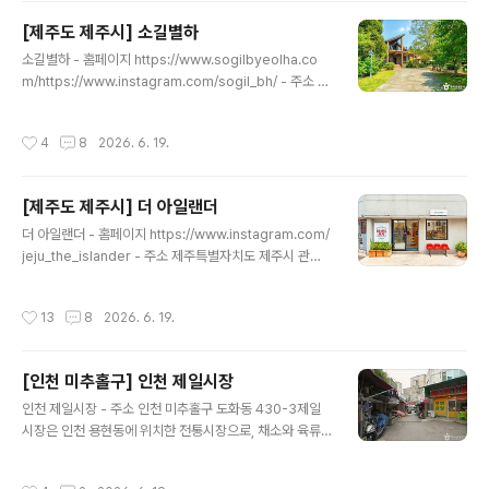
국밥집이 있어 수구레 국밥을 먹기 위해 이방시장을 찾는
[제주도 제주시] 소길별하
관광객들도 많다. 특산품으로 마늘, 양파, 단감, 배가 유명
글 내용
하고, 향토 음식으로 수구레 국밥, 한우고기, 메기매운탕,
소길별하 - 홈페이지 https://www.sogilbyeolha.co
잉어찜, 붕어찜 등을 즐길 수 있다. 가까운 곳에 우포늪이
m/https://www.instagram.com/sogil_bh/ - 주소 제
있어 여행 중 둘러봐도 좋은 시장이다. ※ 소개 정보 - 장서
주특별자치도 제주시 애월읍 소길남길 34-37JTBC 을
는날 : 4일 / 9일 / 14일 / 19일 / 24일 / 29일 - 영업시
통해 공개된 이상순·이효리 부부의 신혼집이 아직 잘 알려
작성시간
4
8
2026. 6. 19.
간..
지지 않은 지역 브랜드와 친환경 제품 등 다양한 상품을 판
매하는 제주 로컬 브랜드 스토어 ‘소길별하’로 탈바꿈하였
다. 방송에서 소개되었던 벽난로, 식탁 등의 공간이 곳곳에
[제주도 제주시] 더 아일랜더
그대로 존재하고 있으며 거실, 침실, 주방, 샤워실 등의 공
글 내용
간은 상품 전시 공간으로 꾸며졌다. 친환경 생활용품부터
더 아일랜더 - 홈페이지 https://www.instagram.com/
핸드메이드 가방, 그릇, 디퓨저까지 종류도 다양하다. ※ 소
jeju_the_islander - 주소 제주특별자치도 제주시 관덕
개 정보 - 영업시간 : 12:00~17:00 - 쉬는날 : ※ 매달 변
로4길 72013년 제주의 원도심에서 시작한 더 아일랜더는
동되므로 자세한 휴무일은 공식 ..
제주 기념품을 중심으로 다양한 상품을 선보이는 감각적인
작성시간
13
8
2026. 6. 19.
셀렉샵이다. 제주 기념품뿐 아니라 국내외의 트렌디한 디
자인 소품까지 함께 구매할 수 있으며, 아기자기한 소품들
이 어우러져 구경하는 재미를 더한다. 총 2개 층으로 운영
[인천 미추홀구] 인천 제일시장
되는 매장의 1층에서는 제주 아트상품과 사진엽서, 간식 등
글 내용
지역의 특색을 가득 담은 다채로운 로컬 상품을 판매하고
인천 제일시장 - 주소 인천 미추홀구 도화동 430-3제일
있다. 이어지는 2층 공간에서는 더 아일랜더에서 직접 제
시장은 인천 용현동에 위치한 전통시장으로, 채소와 육류
작한 감성적인 모자와 티셔츠를 비롯해 디자인 문구류, 안
를 비롯한 각종 식재료와 생활용품, 먹거리 등을 판매하고
경 등의 차별화된 패션 소품을 만나볼 수 있다. ※ 소개 정보
있다. 경인국도와 인하대학교 방면 도로가 만나는 지점에
작성시간