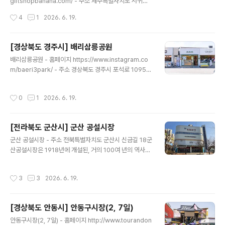
giftshopbanana.com/ - 주소 제주특별자치도 서귀포
남도 순천시 중앙로 305건강한..
시 일주서로 875선물가게 바나나는 서귀포 중문 관광단지
작성시간
4
1
2026. 6. 19.
인근에 있어 관광하면서 좋으며 다양한 기념품과 선물을
구메 할 수 있다. 제주의 특징을 담은 여러 소품뿐만 아니라
자체 제작 소품부터 기념품들까지 다양하게 준비되어 있
[경상북도 경주시] 배리삼릉공원
다. 또한 제주에서만 맛볼 수 있는 우도 땅콩샌드, 감귤초콜
글 내용
배리삼릉공원 - 홈페이지 https://www.instagram.co
릿, 우유 샌드 등 맛있는 간식들과 제주 바다와 자연을 담은
m/baeri3park/ - 주소 경상북도 경주시 포석로 1095
액세서리도 구매할 수 있어 제주를 방문하는 관광객들에게
(황남동)대릉원 돌담길을 따라 황리단길 골목으로 들어서
인기 있는 소품샵이다. ※ 소개 정보 - 영업시간 : 10:30~2
면 초록빛 삼연릉 로고가 눈길을 끄는 경주 로컬 감성 소품
1:30 - 쉬는날 : 연중무휴 - 판매품목 : 인형 / 키링 / 모자 /
작성시간
0
1
2026. 6. 19.
숍이 나타난다. 배리삼릉공원은 모든 이들의 생애 주기에
잡화 / 기념품 등 - 문의및안내 : 05..
누구나 한 번은 경주가 묻어있다는 따뜻한 문구를 내세우
며, 경주에서 활동하는 로컬 작가와 디자이너들이 만든 창
[전라북도 군산시] 군산 공설시장
작품을 소개하는 열린 소통 공간이다. 첨성대·대릉원 사계
글 내용
를 담은 감성 사진 엽서, 동궁과 월지·월정교 야경을 일러스
군산 공설시장 - 주소 전북특별자치도 군산시 신금길 18군
트로 담은 로컬 블렌딩 티백, 신라 토용의 소박한 표정을 살
산공설시장은 1918년에 개설된, 거의 100여 년의 역사를
린 책갈피와 문구류, 신라의 미소·천마도·다보탑 등 문화유
갖고 있는 군산의 대표적인 전통시장이다. 군산에서 제일
산을 위트 있게 재해석한 미니어처 마그넷까지 경주를 주
큰 시장으로, 없는 것이 없을 정도로 각종 품목이 다양하게
작성시간
3
3
2026. 6. 19.
제로 한 다채로운 ..
선 보이고 있으며 오랫동안 전통시장으로서의 자리를 굳
혀, 군산을 찾는 사람들이 한 번은 꼭 들러보고 가는 곳이기
도 하다. 2012년 3월 군산 공설시장의 활성화를 위해 재
[경상북도 안동시] 안동구시장(2, 7일)
건축을 하고 새롭게 고객들을 맞이하고 있다. 전통시장 내
글 내용
에 냉, 난방 시설과 무빙워크, 엘리베이터, 유아놀이방, 주
안동구시장(2, 7일) - 홈페이지 http://www.tourandon