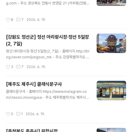
차장, 여성교육장 등 대형마트와 같은 편의시설을 갖춘, 국
g.com - 주소 경상북도 안동시 번영길 21 (서부동)안동의
내 몇 군데 없는 마트형 전통시장으로 새만금과 연계하여
대표적인 전통시장 중 한 곳이다. 안동 원도심 중심에 위치
문화관광을 가미하여 쾌적한 환경에서 젊은 고객과 가족단
하고 있으며 동서남북으로 구획이 나뉘어 있다. 구시장 내
작성시간
8
7
2026. 6. 19.
위 고객 및 관광객들이 많이 ..
에는 매콤한 맛과 달콤하면서도 간간한 맛이 일품인 안동
찜닭의 원조 맛을 볼 수 있는 안동찜닭골목이 위치하고 있
어 여행객들의 발걸음이 끊이지 않는다. 이 외에도 간고등
[강원도 정선군] 정선 아리랑시장·정선 5일장
어, 제철 과일 등 다양한 먹거리와 잡화를 구매할 수 있다.
(2, 7일)
※ 소개 정보 - 장서는날 : 2일 / 7일 - 영업시간 : 점포별 상
글 내용
이 - 쉬는날 : 점포별 상이 - 판매품목 : 안동포(안동삼베) /
정선 아리랑시장·정선 5일장(2, 7일) - 홈페이지 http://bl
농산물 / 잡화 등 - 문의및안내 : 054-858-9002 - 주차
og.naver.com/jungsun_mk - 주소 강원특별자치도 정
시설 : 가능 - 유모차대여정..
선군 정선읍 5일장길 40정선 5일장은 끝자리가 2일, 7일
작성시간
3
7
2026. 6. 19.
인 날에 열리는데 지역 주민은 물론 전국 각지에서 찾아온
여행자들로 가득 찬다. 하지만 그 출발은 복작복작한 시골
오일장이었다. 지역 주민이 산나물과 농산물, 생필품 거래
[제주도 제주시] 클래식문구사
가 주를 이뤘다. 정선의 석탄 산업이 번성하며 한창 붐비다
글 내용
클래식문구사 - 홈페이지 https://www.instagram.co
가 석탄 산업의 쇠퇴와 함께 한동안 침체기를 겪었다. 그러
m/classic.moongusa - 주소 제주특별자치도 제주시
다 지난 1999년 정선오일장 관광열차(현 정선아리랑열차
관덕로4길 1-2클래식문구사는 제주에 위치한 문구 편집
A-Train)와 함께 부활했다. 쌉싸래한 향이 입맛을 돋우는
숍이다. 어른들과 전문가를 위한 위한 문구류를 판매하고
곤드레밥, 쫄깃한 식감을 자랑하는 수수부꾸미, 후루룩 콧
작성시간
0
1
2026. 6. 19.
있다. 연필, 지우개, 공책 등 문구류 뿐만 아니라 감자칩, 민
등을 칠 정도로 소리 내며 먹어야 맛있는 콧등 치기 등 ..
트캔디, 치약 등 다양한 식재료들을 판매하는 작은 마켓도
운영하고 있다. 특유의 따뜻한 분위기가 어릴 적 문구점을
[충청북도 충주시] 무학시장