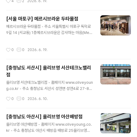
4
2
2026. 6. 19.
-..
자리해 지역 주민들이 오랫동안 이용해 온 생활시장이다.
시장 내부에는 다양한 음식점이 형성되어 있으며, 특히 돼
지곱창 전문점들이 모여 있는 곱창골목이 유명하다. 곱창
[서울 마포구] 메르시브라운 두타몰점
골목은 방송을 통해 소개되며 많은 방문객의 발길이 이어
글 내용
지고 있으며, 제일시장을 대표하는 먹거리 명소로 자리 잡
메르시브라운 두타몰점 - 주소 서울특별시 마포구 독막로
고 있다. ※ 소개 정보 - 영업시간 : 점포별로 상이함 - 쉬는
9길 14 (서교동) 1층메르시브라운은 감사하는 마음(Merc
날 : 점포별로 상이함 - 판매품목 : 곡물 / 과일 / 채소 / 수산
i)과 따뜻한 대지의 색(Brown)을 담아낸 내추럴 여성복 브
물 등 - 문의및안내 : 인천종합관광안내소 032-832-30
랜드입니다. 부드러운 소재와 정제된 실루엣의 의류를 통
작성시간
0
0
2026. 6. 19.
31 - 주차시설..
해 매일매일 입어도 질리지 않는 편안하고 지적인 스타일
을 선사합니다. ※ 소개 정보 - 장서는날 : 월-일요일 - 영업
시간 : 10:00~24:00 - 쉬는날 : 명절 - 판매품목 : 의류 -
[충청남도 서산시] 올리브영 서산테크노밸리
문의및안내 : 02-6014-1123 - 주차시설 : 가능 - 화장실
점
설명 : 있음 - 신용카드가능정보 : 가능 ◎ 반려동물 동반
글 내용
여행 정보◎ 주위 관광 정보⊙ 비하인드(B-hind) - 주소
올리브영 서산테크노밸리점 - 홈페이지 www.oliveyoun
서울특별시 마포구 어울마당로5길 18 1층카페 B - hind
g.co.kr - 주소 충청남도 서산시 성연면 성연4로 27-8올
는 대로 한복판이 아닌 대로 뒤편..
리브영은 최신 K-뷰티 제품을 경험할 수 있는 헬스앤뷰티
작성시간
0
0
2026. 6. 10.
전문 스토어입니다. 스킨케어, 메이크업, 건강식품 등 다양
하고 트렌디한 제품을 합리적인 가격에 판매하여, 외국인
관광객들 사이에서 특히 인기가 높습니다. ※ 소개 정보 -
[충청남도 아산시] 올리브영 아산배방점
장서는날 : 월-일요일 - 영업시간 : 10:00-22:00 - 판매
글 내용
올리브영 아산배방점 - 홈페이지 www.oliveyoung.co.
품목 : 향수/화장품 , 잡화 , 인삼/한약재/건강보조식품 , 식
kr - 주소 충청남도 아산시 배방읍 배방로 25올리브영은
료품 - 문의및안내 : 041-663-5659 - 주차시설 : 불가
최신 K-뷰티 제품을 경험할 수 있는 헬스앤뷰티 전문 스토