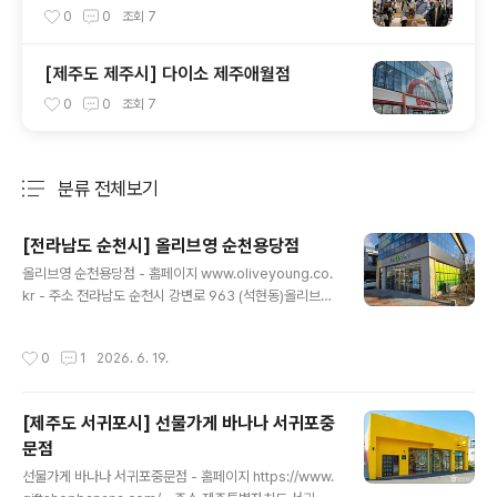
0
0
조회
7
[제주도 제주시] 다이소 제주애월점
0
0
조회
7
분류 전체보기
주요 글 목록
[전라남도 순천시] 올리브영 순천용당점
글 내용
올리브영 순천용당점 - 홈페이지 www.oliveyoung.co.
kr - 주소 전라남도 순천시 강변로 963 (석현동)올리브영
은 최신 K-뷰티 제품을 경험할 수 있는 헬스앤뷰티 전문 스
토어입니다. 스킨케어, 메이크업, 건강식품 등 다양하고 트
작성시간
0
1
2026. 6. 19.
렌디한 제품을 합리적인 가격에 판매하여, 외국인 관광객
들 사이에서 특히 인기가 높습니다. ※ 소개 정보 - 장서는
날 : 월-일요일 - 영업시간 : 10:00-22:00 - 판매품목 :
[제주도 서귀포시] 선물가게 바나나 서귀포중
향수/화장품 , 잡화 , 인삼/한약재/건강보조식품 , 식료품 -
문점
문의및안내 : 061-751-5058 - 주차시설 : 불가능 - 화장
글 내용
실설명 : 없음 - 신용카드가능정보 : 가능 ◎ 반려동물 동반
선물가게 바나나 서귀포중문점 - 홈페이지 https://www.
여행 정보◎ 주위 관광 정보⊙ 순천보리밥뷔페 - 주소 전라