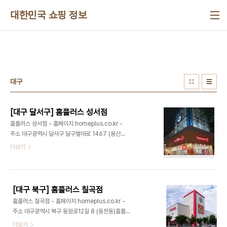
본문 바로가기
대한민국 쇼핑 정보
대구
[대구 달서구] 홈플러스 성서점
홈플러스 성서점 - 홈페이지 homeplus.co.kr -
주소 대구광역시 달서구 달구벌대로 1467 (용산동)
홈플러스는 합리적인 가격과 다양한 상품 구성을 갖
더보기
춘 대한민국 유통 브랜드입니다. 신선식품, 생활용품,
가전제품까지 한곳에서 구매할 수 있으며, 온라인 배
송 서비스를 통해 편리하고 실속 있는 쇼핑 경험을 제
공합니다. ※ 소개 정보 - 장서는날 : 월-일요일 - 영
[대구 북구] 홈플러스 칠곡점
업시간 : 10:00-22:00 - 쉬는날 : 명절 - 판매품목
홈플러스 칠곡점 - 홈페이지 homeplus.co.kr -
: 복합쇼핑몰(백화점, 마트, 편의점, 아울렛 등) - 문
주소 대구광역시 북구 동암로12길 8 (동천동)홈플러
의및안내 : 053-550-8000 - 주차시설 : 가능 -
스는 합리적인 가격과 다양한 상품 구성을 갖춘 대한
더보기
화장실설명 : 있음 - 신용카드가능정보 : 가능◎ 주