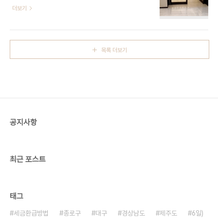
149 (신천동) 1층 ※ 소개 정보 - 매장안내 : 환급서
더보기
장소로 알려져 있다. 다양한 유통업체들이 모여 있어
비스 제공방식 : 즉시 - 장서는날 : 월-일요일 - 영업
가격 경쟁력이 높고, 다양한 소비자들의 요구를 충족
시간 : 10:30~20:00 - 쉬는날 : 월2회 - 판매품목
시킬 수 있다. 대구종합유통단지는 교통이 편리하게
: 보석/액세서리 - 문의및안내 : 053-661-1800
연결되어 있어 접근성이 좋으며, 대구를 대표하는
- 주차시설 : 가능 - 화장실설명 : 있음 - 신용카드가
유..
목록 더보기
능정보 : 가능 ◎ 반려동물 동반 여행 정보◎ 주위 관
광 정보⊙ 대구 아쿠아리움 - 홈페이지
https://daeguaqua.com/ - 주소 대구광역시
동구 동부로 149대구아쿠아리움은 대구광역시 동구
동부로에 위치한 수족관으로, 매일 색다른 즐거움을
선사하며 새로움을 창조하는 공간이다. 돔 형태의
‘파..
공지사항
최근 포스트
태그
세금환급방법
종로구
대구
경상남도
제주도
6일)