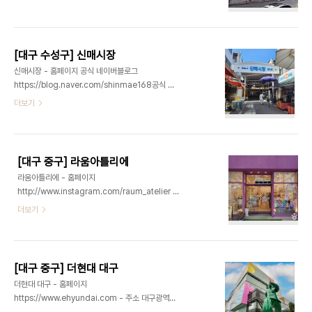
민국 유통 브랜드입니다. 신선식품, 생활용품, 가전제
위 관광 정보⊙ 촉향원 - 촉향원 053-588-2111
품까지 한곳에서 구매할 수 있으며, 온라인 배송 서비
- 주소 대구광역시 달서구 달구벌대로291길 ..
스를 통해 편리하고 실속 있는 쇼핑 경험을 제공합니
다. ※ 소개 정보 - 장서는날 : 월-일요일 - 영업시간 :
[대구 수성구] 신매시장
10:00-22:00 - 쉬는날 : 명절 - 판매품목 : 복합쇼
신매시장 - 홈페이지 공식 네이버블로그
핑몰(백화점, 마트, 편의점, 아울렛 등) - 문의및안내
https://blog.naver.com/shinmae168공식 인
: 053-607-8000 - 주차시설 : 가능 - 화장실설
스타그램
더보기
명 : 있음 - 신용카드가능정보 : 가능◎ 주위 관광 정
https://www.instagram.com/shinmae_market/
보⊙ 칠곡향교 - 홈페이지
- 주소 대구광역시 수성구 신매로16길 24-9 (신매
http://www.chilgokhyanggyo.org/ - 주소 대
동)수성구 최고의 상설시장인 신매시장은 수성의 부
구..
엌으로 불리며, 매주 목요일 외부 상인들이 들어와 장
[대구 중구] 라움아틀리에
이 열린다. 공영주차장이 있고 옥상 완충녹지를 공원
라움아틀리에 - 홈페이지
화하여 고객 쉼터로 이용되고 있다. 디지털 전통시장
http://www.instagram.com/raum_atelier -
육성사업 추진하여 온라인 구매, 카카오 홍보 등 다양
주소 대구광역시 중구 중앙대로 394-8 (동성로3
더보기
한 매체를 활용하여 판촉 활동을 하고 있고 자체 시장
가)라움아틀리에는 머그컵, 캐릭터도자기, 캐릭터 냄
브랜드와 캐릭터를 제작 활용하여 홍보함에 따라 많
비받침, 유러피안 트레이 등 다양한 도자기를 만들어
은 고객이 방문하고 있고 외국인 관광 코스로도 인기
볼 수 있는 도자기공방이다. 나만의 유니크한 그릇 만
가 있는 곳이다. ※ 소개 정보 - 장서는날 : 매주 목요
들기 등 작품을 만들면, 나머지 후속 작업인 가마에서
일..
[대구 중구] 더현대 대구
굽는 과정은 공방에서 처리하고 약 4주가 지나서 수
더현대 대구 - 홈페이지
령하게 된다. 유리전사와 핸드페인팅의 체험을 할 수
https://www.ehyundai.com - 주소 대구광역시
있고 원데이클래스도 운영하며 새로운 공간에서 도