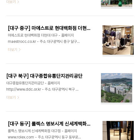
중구 달구벌대로 2077 (계산동2가)더현대 서울을
더보기
자기만들기 이색 체험을 할 수 있는 장소이다. 체험을
이은 더현대 두 번째 시리즈 더현대 대구는 2호선 반
같이하여 유대감 형성에 도움을 주고자 하는 부모님
월당역에서 5분 거리에 위치해 있다. 이곳에서는 여
과 자녀, 혹은 연인 등의 방문이 많다. 대구 지하철 1
러 하이엔드 브랜드와 더불어 라이프스타일, 리빙 컬
호선 중앙로역 3번 출구에서 600m 거리에 위치하
렉션까지 다양한 쇼핑을 즐길 수 있다. 또한 각종 맛
고..
[대구 중구] 마에스트로 현대백화점 더현대 대구
집이 입점해 있어 식사하러 들르기에도 편리하다. 층
마에스트로 현대백화점 더현대 대구 - 홈페이지
별로 여성의류, 남성의류, 골프의류, 가전용품, 침구
maestrocc.co.kr - 주소 대구광역시 중구 달구벌
등을 볼 수 있고 8층에는 식당가가 자리하여 한식,
대로 2077 (계산동2가) 5층 ※ 소개 정보 - 매장안
더보기
중식, 양식 등 다양한 음식을 즐길 수 있다. ※ 소개 정
내 : 환급서비스 제공방식 : 사후 - 장서는날 : 월-일
보 - 영업시간 : 월요일~목요일 10:30~20:00금요
요일 - 영업시간 : 11:00~20:00 - 쉬는날 : 월1회
일~일요일 10:30~20:30 - 쉬는날 : 한 달에 한 번
- 판매품목 : 의류 - 문의및안내 : 053-245-
백화점이 정하는 날 - 판매품목..
2519 - 주차시설 : 가능 - 화장실설명 : 있음 - 신용
[대구 북구] 대구종합유통단지관리공단
카드가능정보 : 가능 ◎ 반려동물 동반 여행 정보◎
대구종합유통단지관리공단 - 홈페이지
주위 관광 정보⊙ 대구약령시 한방의료체험타운 - 홈
http://www.ddc.or.kr - 주소 대구광역시 북구 유
페이지 http://www.kmeditown.go.kr - 주소 대
통단지로13길 9대구종합유통단지는 대구광역시 북
더보기
구광역시 중구 중앙대로77길 45대구약령시 한방의
구 산격동에 위치한 대구의 주요 상업 및 유통 중심지
료체험타운은 우리나라 한방을 대표하는 대구약령시
이다. 이곳은 다양한 업종의 상점과 도소매업체들이
의 활성화와 한의학의 우수성을 널리 알리고자 설..
밀집해 있어, 지역 경제의 중요한 역할을 하고 있다.
대구종합유통단지는 다양한 제품군을 취급하며, 소
[대구 동구] 롤렉스 명보시계 신세계백화점 대구점
비자와 상인들 간의 활발한 거래가 이루어지는 장소
롤렉스 명보시계 신세계백화점 대구점 - 홈페이지
이다. 또한, 이 단지는 대형 마트, 전문 상점, 식품 및
www.rolex.com - 주소 대구광역시 동구 동부로
생활용품 매장 등이 갖추어져 있어, 쇼핑을 위한 좋은