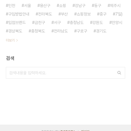
인천
서울
용산구
쇼핑
강남구
동구
제주시
구입방법안내
전라북도
부산
쇼핑정보
중구
7일)
입점브랜드
금천구
서구
충청남도
강원도
안양시
경상북도
충청북도
전라남도
구로구
경기도
더보기
검색