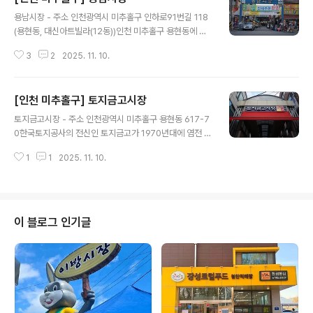
글 내용
용남시장 - 주소 인천광역시 미추홀구 인하로91번길 118
(용현동, 대신아트빌라(12동))인천 미추홀구 용현동에 위
치한 전통시장으로 1972년에 개장하여 현재 80여 개 점
3
2
2025. 11. 10.
포가 운영 중이다. 용남시장에는 새우, 꽃게 등 서해에서 나
는 해산물이 많으며 특히 대하구이로 유명한 맛집도 있다.
재래시장 활성화를 위한 개보수 공사로 시장 지붕 아케이
[인천 미추홀구] 토지금고시장
드가 설치되어 있고, 간판 정렬과 바닥 보도 공사가 잘 되어
글 내용
있어 쾌적한 환경에서 장보기를 할 수 있다. ※ 소개 정보 -
토지금고시장 - 주소 인천광역시 미추홀구 용현동 617-7
영업시간 : 점포별 상이함 - 쉬는날 : 점포별 상이함 - 개장
0한국토지공사의 전신인 토지금고가 1970년대에 염전 및
일 : 상설 시장 - 판매품목 : 식료품 / 생활잡화 / 의류 등 -
갯벌을 매립하여 시범 주택단지를 만든 이후 이 일대에 시
문의및안내 : 032-868-2349 - 주차시설 : 가능 - 화장
1
1
2025. 11. 10.
장이 생기면서 토지금고시장이라는 특이한 이름이 붙여졌
실설명 : 있음◎ 주위 관광 정보⊙ 학산소극..
다. 주변이 아파트 단지로 둘러싸여 있어 주부들이 많이 찾
는 시장으로 약 130여 개 점포가 운영 중이다. 지붕 아케이
드와 보도가 잘 정비되어 있고 집 앞 배달 서비스를 제공하
고 있어서 이용이 편리한 시장이다. 간편하게 포장해 갈 수
이 블로그 인기글
있는 즉석 돈가스, 샐러드, 마카롱 등 테이크아웃 가게들이
인기다. ※ 소개 정보 - 영업시간 : 점포별 상이 - 쉬는날 :
점포별 상이 - 개장일 : 상설 시장 - 판매품목 : 식료품 / 생
활잡화 / 의류 등 - 문의및안내 : 032-887-8987 ..