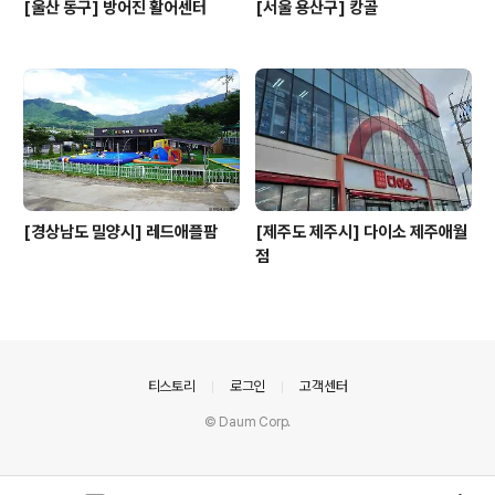
[울산 동구] 방어진 활어센터
[서울 용산구] 캉골
[경상남도 밀양시] 레드애플팜
[제주도 제주시] 다이소 제주애월
점
의안내
티스토리
로그인
고객센터
© Daum Corp.