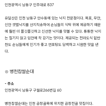
인천광역시 남동구 인주대로 837
유달산은 인천 남동구 만수동에 있는 낙지 전문점이다. 목포, 무안,
신안 갯벌낙지를 산지직송하여 손님들의 식탁 위에 제공하기 때문
에 훨씬 더 쫄깃쫄깃하고 신선한 낙지를 맛볼 수 있다. 통통한 낙지
는 질기지 않고 입안에 착 감기는 맛이다. 제공되는 전라도식 밑반
찬도 손님들에게 인기가 좋고 연포탕도 담백하고 시원한 맛을 낸
다.
⊙ 병천찹쌀순대
- 주소
인천광역시 남동구 구월로266번길 60
병천찹쌀순대는 인천 곱창골목에 위치한 곱창전골 맛집이다.