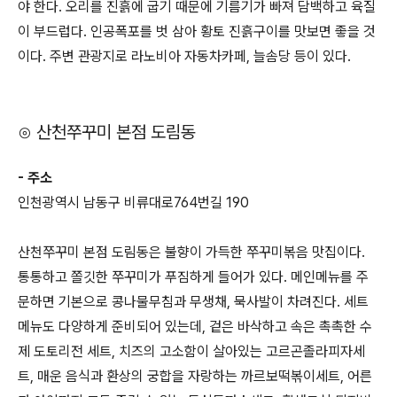
야 한다. 오리를 진흙에 굽기 때문에 기름기가 빠져 담백하고 육질
이 부드럽다. 인공폭포를 벗 삼아 황토 진흙구이를 맛보면 좋을 것
이다. 주변 관광지로 라노비아 자동차카페, 늘솜당 등이 있다.
⊙ 산천쭈꾸미 본점 도림동
- 주소
인천광역시 남동구 비류대로764번길 190
산천쭈꾸미 본점 도림동은 불향이 가득한 쭈꾸미볶음 맛집이다.
통통하고 쫄깃한 쭈꾸미가 푸짐하게 들어가 있다. 메인메뉴를 주
문하면 기본으로 콩나물무침과 무생채, 묵사발이 차려진다. 세트
메뉴도 다양하게 준비되어 있는데, 겉은 바삭하고 속은 촉촉한 수
제 도토리전 세트, 치즈의 고소함이 살아있는 고르곤졸라피자세
트, 매운 음식과 환상의 궁합을 자랑하는 까르보떡볶이세트, 어른