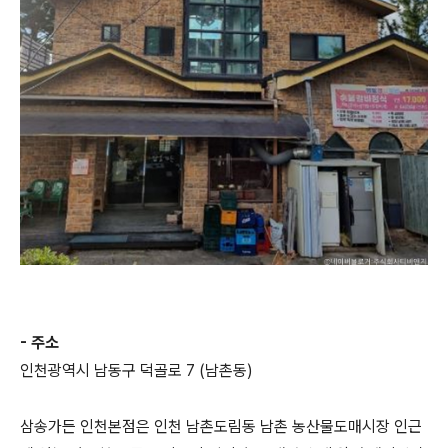
- 주소
인천광역시 남동구 덕골로 7 (남촌동)
삼송가든 인천본점은 인천 남촌도림동 남촌 농산물도매시장 인근