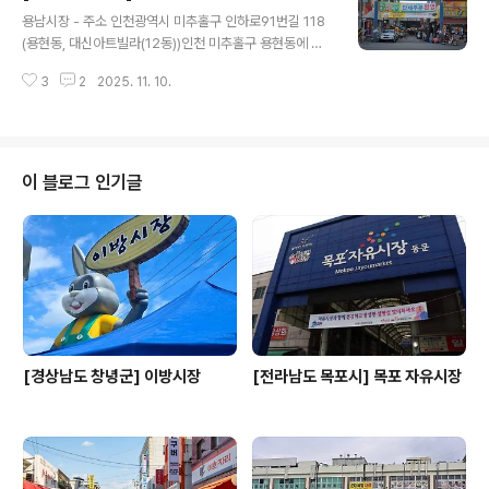
글 내용
정보 - 영업시간 : 점포별 상이 - 쉬는날 : 점포별 상이 - 개
용남시장 - 주소 인천광역시 미추홀구 인하로91번길 118
장일 : 상설 시장 - 판매품목 : 식료품 / 생활잡화 / 의류 등
(용현동, 대신아트빌라(12동))인천 미추홀구 용현동에 위
- 문의및안내 : 032-465-0787 - 주차시설 : 가능 - 화
치한 전통시장으로 1972년에 개장하여 현재 80여 개 점
장실설명 : 있음◎ 주위 관광 정보⊙ 미소로 - 미소로 032
3
2
2025. 11. 10.
포가 운영 중이다. 용남시장에는 새우, 꽃게 등 서해에서 나
-473-8800 - 주소 인천광역시 남동구 백범로 ..
는 해산물이 많으며 특히 대하구이로 유명한 맛집도 있다.
재래시장 활성화를 위한 개보수 공사로 시장 지붕 아케이
드가 설치되어 있고, 간판 정렬과 바닥 보도 공사가 잘 되어
있어 쾌적한 환경에서 장보기를 할 수 있다. ※ 소개 정보 -
이 블로그 인기글
영업시간 : 점포별 상이함 - 쉬는날 : 점포별 상이함 - 개장
일 : 상설 시장 - 판매품목 : 식료품 / 생활잡화 / 의류 등 -
문의및안내 : 032-868-2349 - 주차시설 : 가능 - 화장
실설명 : 있음◎ 주위 관광 정보⊙ 학산소극..
[경상남도 창녕군] 이방시장
[전라남도 목포시] 목포 자유시장