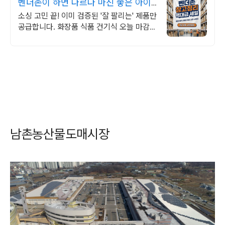
벤더존이 하면 다르다 마진 좋은 아이
템 리스트공개
소싱 고민 끝! 이미 검증된 '잘 팔리는' 제품만
공급합니다. 화장품 식품 건기식 오늘 마감
예정! 2월 베스트셀러 도매가 단독 공급 안내
남촌농산물도매시장