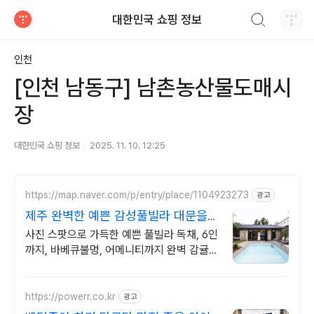
검색하기
대한민국 쇼핑 정보
티스토리
인천
[인천 남동구] 남촌농산물도매시
장
대한민국 쇼핑 정보
2025. 11. 10. 12:25
https://map.naver.com/p/entry/place/1104923273
광고
제주 완벽한 예쁜 감성풀빌라 대문을
여는 순간 예쁨 가득
사진 스팟으로 가득한 예쁜 풀빌라 독채, 6인
까지, 바베큐불멍, 어메니티까지 완벽 감귤로
유명한 제주도 남원, 새로오픈한 신상 풀빌
라, 5성호텔급 시설 인테리어
https://powerr.co.kr
광고