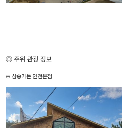
◎ 주위 관광 정보
⊙ 삼송가든 인천본점