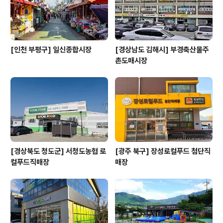
[인천 부평구] 일신종합시장
[경상남도 김해시] 부경축산물주
촌도매시장
[경상북도 청도군] 서청도농협 로
[광주 북구] 장성로컬푸드 첨단직
컬푸드직매장
매장