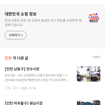
로그 정보
대한민국 쇼핑 정보
한국 쇼핑의 모든 것! 쇼핑에 필요한 최신 정보를 신속하게 제
공해 드립니다.
구독하기
더보기
인천
의 다른 글
[인천 남동구] 만수시장
글 내용
만수시장 - 주소 인천광역시 남동구 만수로37번길 1-1
(만수동)1984년에 개장한 만수시장은 약 120여 개의 점
포가 영업 중인 골목형 재래시장이자 상가주택 복합형 시
5
1
2025. 11. 10.
장이다. 옛날 전통시장 분위기를 많이 간직하고 있으며 다
른 시장에 비해서 야채나 먹거리를 비교적 저렴하게 판매
하고 있어 지역 주민들이 애용하는 시장이다. 고객센터 건
[인천 미추홀구] 용남시장
물에 이용객들을 위한 쉼터 공간이 마련되어 있다. ※ 소개