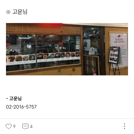
⊙ 고운님
- 고운님
02-2016-5757
- 주소
9
4
서울특별시 강남구 테헤란로87길 46