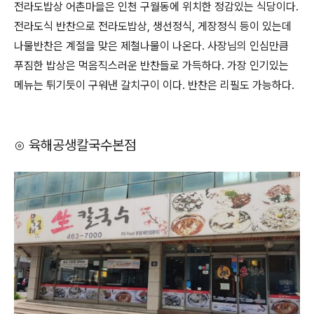
전라도밥상 어촌마을은 인천 구월동에 위치한 정감있는 식당이다.
전라도식 반찬으로 전라도밥상, 생선정식, 게장정식 등이 있는데
나물반찬은 계절을 맞은 제철나물이 나온다. 사장님의 인심만큼
푸짐한 밥상은 먹음직스러운 반찬들로 가득하다. 가장 인기있는
메뉴는 튀기듯이 구워낸 갈치구이 이다. 반찬은 리필도 가능하다.
⊙ 육해공생칼국수본점