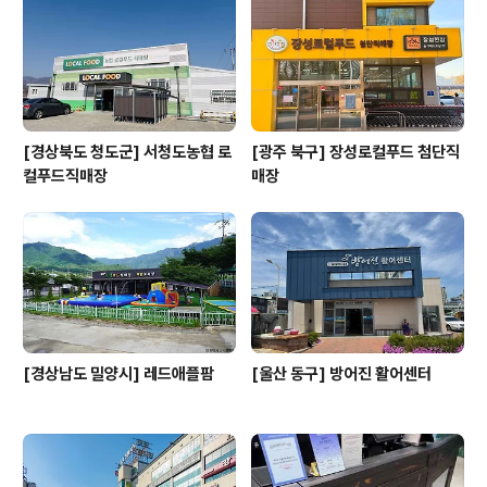
[경상북도 청도군] 서청도농협 로
[광주 북구] 장성로컬푸드 첨단직
컬푸드직매장
매장
[경상남도 밀양시] 레드애플팜
[울산 동구] 방어진 활어센터