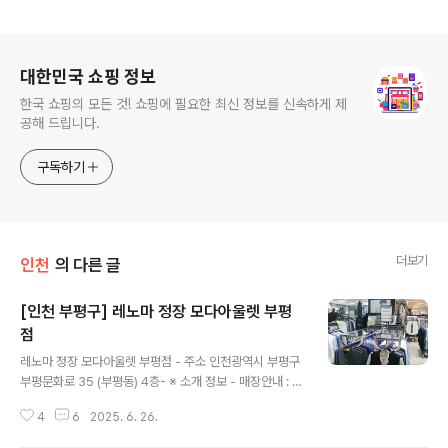
로그 정보
대한민국 쇼핑 정보
한국 쇼핑의 모든 것! 쇼핑에 필요한 최신 정보를 신속하게 제
공해 드립니다.
구독하기
더보기
인천
의 다른 글
[인천 부평구] 레노마 정장 모다아울렛 부평
점
글 내용
레노마 정장 모다아울렛 부평점 - 주소 인천광역시 부평구
부평문화로 35 (부평동) 4층- ※ 소개 정보 - 매장안내 : 환
급서비스 제공방식 : 즉시+사후 - 장서는날 : 월~일요일 -
4
6
2025. 6. 26.
영업시간 : 10:30~20:30 - 판매품목 : 남성의류 - 문의및
안내 : 032-452-2427 - 주차시설 : 가능 - 화장실설명 :