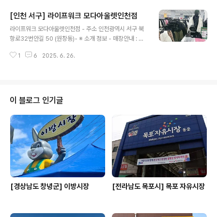
완비 - 신용카드가능정보 : 가능◎ 주위 관광 정보⊙ 대왕
[인천 서구] 라이프워크 모다아울렛인천점
김밥 - 주소 인천광역시 부평구 부평문화로 41 청원빌딩대
글 내용
왕김밥은 인천시 부평동에 있는 김밥 맛집이다. 떡볶이, 순
라이프워크 모다아울렛인천점 - 주소 인천광역시 서구 북
대, 어묵, 잔치국수 등 다양한 분식류가 있지만 김밥을 먹거
항로32번안길 50 (원창동)- ※ 소개 정보 - 매장안내 : 환
나 포장하려는 손님들이 대부분이다. 지하철 1호선과 인천
급서비스 제공방식 : 즉시+사후 - 장서는날 : 월~일요일 -
지하철 1호선을 이용한다면 부평역 5번 출구로 나와 부평
1
6
2025. 6. 26.
영업시간 : 10:30~20:30 - 판매품목 : 스포츠 용품 및 의
시장 방향으로 500m 거리에 있다. 생활..
류 - 문의및안내 : 032-201-1400 - 주차시설 : 가능 -
화장실설명 : 완비 - 신용카드가능정보 : 가능◎ 주위 관광
정보⊙ 인천그랜드CC - 홈페이지 https://www.incheo
ngrand.cc/ - 주소 인천광역시 서구 원석로 195 (원창
이 블로그 인기글
동)서울에서 30분, 서인천 IC에서 3Km에 위치해 접근성
이 좋고, 국내 최초로 공공하수처리장 방류수를 중수 처리
하여 골프장 조경 용수로 재활용하는 자연 친화적인 환경
시스템을 운영하고 있다. 18..
[경상남도 창녕군] 이방시장
[전라남도 목포시] 목포 자유시장