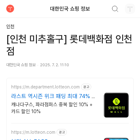
검색하기
대한민국 쇼핑 정보
티스토리
인천
[인천 미추홀구] 롯데백화점 인천
점
대한민국 쇼핑 정보
2025. 7. 2. 11:10
https://m.department.lotteon.com
광고
라스트 역시즌 위크 패딩 최대 74% 할
인
캐나다구스, 파라점퍼스 중복 할인 10% +
카드 할인 10%
https://m.lotteon.com
광고