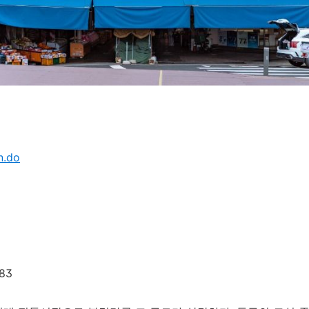
n.do
83