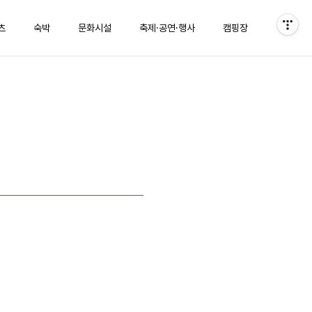
츠
숙박
문화시설
축제·공연·행사
캠핑장