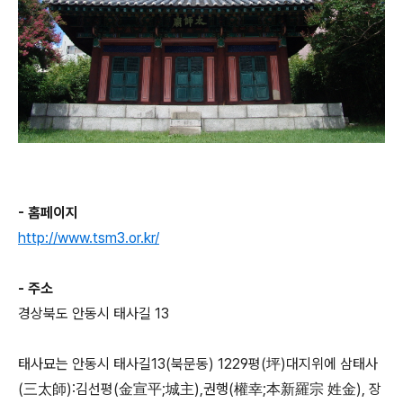
- 홈페이지
http://www.tsm3.or.kr/
- 주소
경상북도 안동시 태사길 13
태사묘는 안동시 태사길13(북문동) 1229평(坪)대지위에 삼태사
(三太師):김선평(金宣平;城主),권행(權幸;本新羅宗 姓金), 장