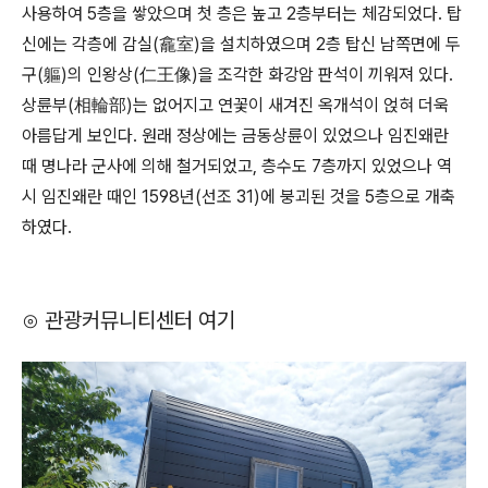
사용하여 5층을 쌓았으며 첫 층은 높고 2층부터는 체감되었다. 탑
신에는 각층에 감실(龕室)을 설치하였으며 2층 탑신 남쪽면에 두
구(軀)의 인왕상(仁王像)을 조각한 화강암 판석이 끼워져 있다.
상륜부(相輪部)는 없어지고 연꽃이 새겨진 옥개석이 얹혀 더욱
아름답게 보인다. 원래 정상에는 금동상륜이 있었으나 임진왜란
때 명나라 군사에 의해 철거되었고, 층수도 7층까지 있었으나 역
시 임진왜란 때인 1598년(선조 31)에 붕괴된 것을 5층으로 개축
하였다.
⊙ 관광커뮤니티센터 여기