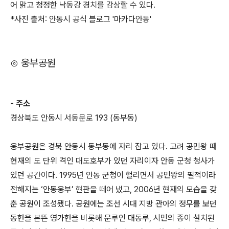
어 맑고 청정한 낙동강 경치를 감상할 수 있다.
*사진 출처: 안동시 공식 블로그 '마카다안동'
⊙ 웅부공원
- 주소
경상북도 안동시 서동문로 193 (동부동)
웅부공원은 경북 안동시 동부동에 자리 잡고 있다. 고려 공민왕 때
현재의 도 단위 격인 대도호부가 있던 자리이자 안동 군청 청사가
있던 공간이다. 1995년 안동 군청이 헐리면서 공민왕의 필적이라
전해지는 ‘안동웅부’ 현판을 떼어 냈고, 2006년 현재의 모습을 갖
춘 공원이 조성됐다. 공원에는 조선 시대 지방 관아의 정무를 보던
동헌을 본뜬 영가헌을 비롯해 문루인 대동루, 시민의 종이 설치된