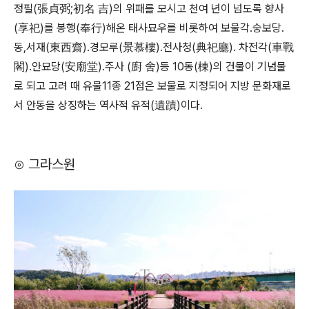
정필(張貞弼;初名 吉)의 위패를 모시고 천여 년이 넘도록 향사
(享祀)를 봉행(奉行)해온 태사묘우를 비롯하여 보물각.숭보당.
동,서재(東西齋).경모루(景慕樓).전사청(典祀廳). 차전각(車戰
閣).안묘당(安廟堂).주사 (廚 舍)등 10동(棟)의 건물이 기념물
로 되고 고려 때 유물11종 21점은 보물로 지정되어 지방 문화재로
서 안동을 상징하는 역사적 유적(遺蹟)이다.
⊙ 그라스원