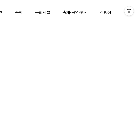
츠
숙박
문화시설
축제·공연·행사
캠핑장