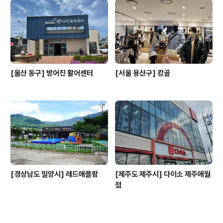
[울산 동구] 방어진 활어센터
[서울 용산구] 캉골
[경상남도 밀양시] 레드애플팜
[제주도 제주시] 다이소 제주애월
점