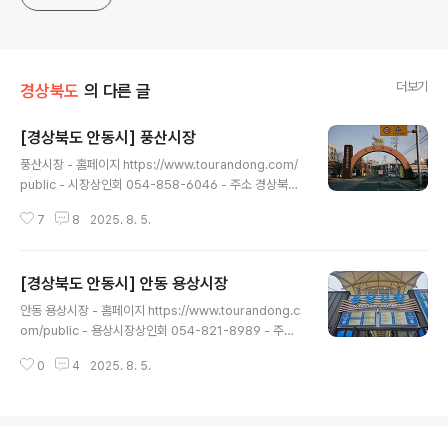
더보기
경상북도
의 다른 글
[경상북도 안동시] 풍산시장
글 내용
풍산시장 - 홈페이지 https://www.tourandong.com/
public - 시장상인회 054-858-6046 - 주소 경상북도
안동시 풍산읍 하리리 239-8안동시 풍산면에 위치한 풍
7
8
2025. 8. 5.
산시장은 풍산장터라고도 한다. 1917년 경에 형성된 것으
로 전해지며, 매월 끝자리 3일과 8일에 장날이 열린다. 점
포와 노점상, 먹거리 장터 등으로 구성되어 있으며, 농산물,
[경상북도 안동시] 안동 용상시장
축산물, 수산물, 생활용품, 잡화, 반찬 등을 판매하고 있다.
글 내용
오랜 세월 동안 상인들과 손님들의 정이 오가는 공간으로
안동 용상시장 - 홈페이지 https://www.tourandong.c
자리 잡아왔다. 신선한 농산물과 다양한 먹거리를 저렴한
om/public - 용상시장상인회 054-821-8989 - 주소
가격에 구매할 수 있는 것이 큰 장점이다. 단순한 시장을 넘
경상북도 안동시 경동로 862 (용상동)용상시장은 안동시
어 지역 문화와 전통을 느낄 수 있는 곳이다. ※ 소개 정보 -
0
4
2025. 8. 5.
용상동에 위치한 상설시장이다. 각종 신선한 농산물, 수산
장서는날 : 3일 / 8일 / 13일 / 1..
물, 축산물, 과채류, 곡물 등을 합리적인 가격에 구매할 수
있으며, 이외에도 생활용품과 다양한 분식, 간편식 등도 판
매하고 있다. 지붕에 아케이드가 설치되어 있어 눈이나 비