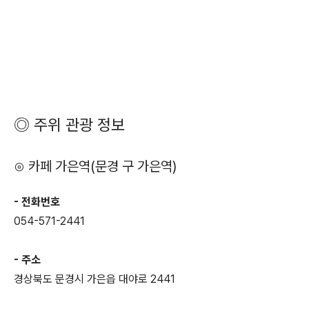
◎ 주위 관광 정보
⊙ 카페 가은역(문경 구 가은역)
- 전화번호
054-571-2441
- 주소
경상북도 문경시 가은읍 대야로 2441