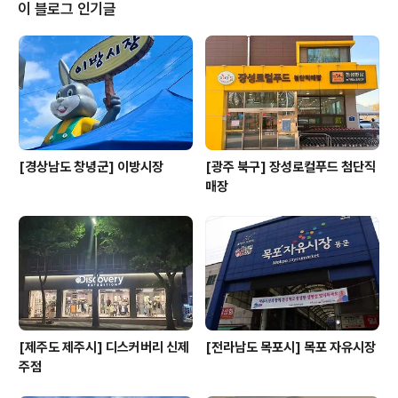
가 와도 편하게 장을 볼 수 있다. 용상시장은 실용성과 정겨
이 블로그 인기글
움을 함께 갖춘 안동의 생활시장이다. ※ 소개 정보 - 영업
시간 : 점포 별로 상이함 - 쉬는날 : 점포 별로 상이함 - 개
장일 : 1976년 (신축 2007년) - 판매품목 : 농산물 / 축산
물 / 수산물 / 과채류 / 곡물..
[경상남도 창녕군] 이방시장
[광주 북구] 장성로컬푸드 첨단직
매장
[제주도 제주시] 디스커버리 신제
[전라남도 목포시] 목포 자유시장
주점