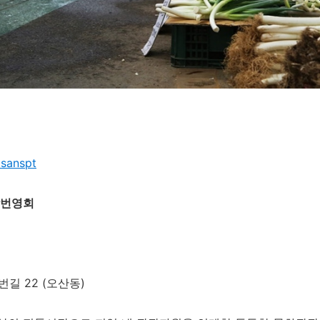
osanspt
합번영회
길 22 (오산동)