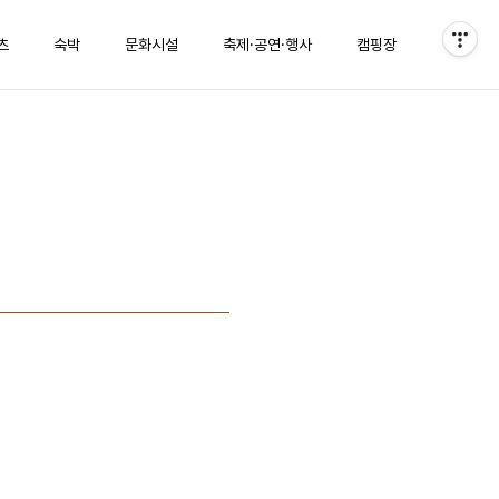
츠
숙박
문화시설
축제·공연·행사
캠핑장